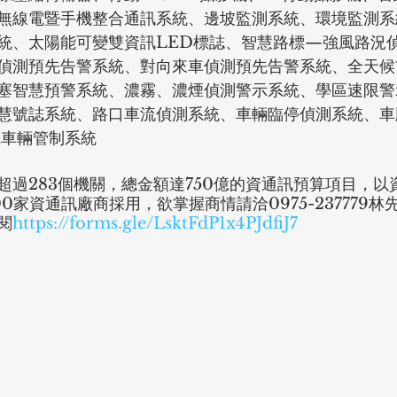
無線電暨手機整合通訊系統、邊坡監測系統、環境監測系
統、太陽能可變雙資訊LED標誌、智慧路標—強風路況
偵測預先告警系統、對向來車偵測預先告警系統、全天候
塞智慧預警系統、濃霧、濃煙偵測警示系統、學區速限警
慧號誌系統、路口車流偵測系統、車輛臨停偵測系統、車
識車輛管制系統
超過283個機關，總金額達750億的資通訊預算項目，以
0家資通訊廠商採用，欲掌握商情請洽0975-237779
閱
https://forms.gle/LsktFdP1x4PJdfiJ7