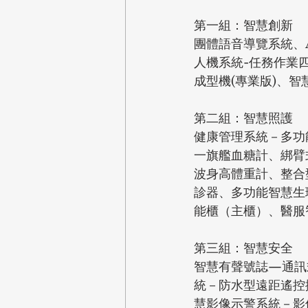
第一組：智慧創新
團體語音導覽系統、
人機系統-任務作業
成型機(專業版)、
第二組：智慧照護
健康管理系統－多功
一旗艦血糖計、綁臂
波身高體重計、整合
診器、多功能智慧生
能櫃（主櫃）、醫服
第三組：智慧安全
智慧有聲號誌—通訊
統－防水型遠距遙控
慧影像示警系統－影