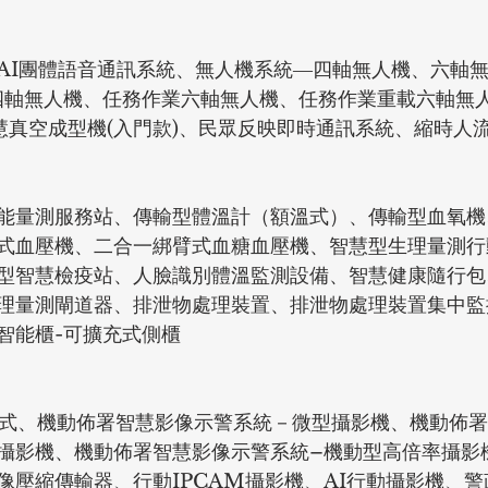
AI團體語音通訊系統、無人機系統―四軸無人機、六軸
四軸無人機、任務作業六軸無人機、任務作業重載六軸無
智慧真空成型機(入門款)、民眾反映即時通訊系統、縮時人
能量測服務站、傳輸型體溫計（額溫式）、傳輸型血氧機
式血壓機、二合一綁臂式血糖血壓機、智慧型生理量測行
型智慧檢疫站、人臉識別體溫監測設備、智慧健康隨行包
理量測閘道器、排泄物處理裝置、排泄物處理裝置集中監
智能櫃-可擴充式側櫃
式、機動佈署智慧影像示警系統－微型攝影機、機動佈署
攝影機、機動佈署智慧影像示警系統–機動型高倍率攝影
像壓縮傳輸器、行動IPCAM攝影機、AI行動攝影機、