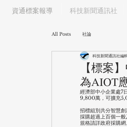
​資通標案報導
科技新聞通訊社
All Posts
社論
科技新聞通訊社編
【標案】
為AIOT
經濟部中小企業處7
9,800萬，可擴充5
招標組別共分智慧創
採購超過上百個一般
規格請詳政府採購網