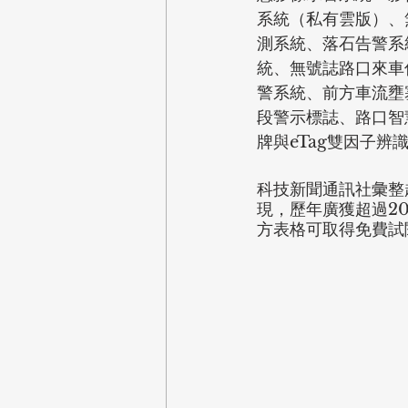
系統（私有雲版）、
測系統、落石告警系
統、無號誌路口來車
警系統、前方車流壅
段警示標誌、路口智
牌與eTag雙因子辨
科技新聞通訊社彙整
現，歷年廣獲超過20
方表格可取得免費試