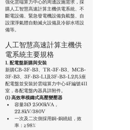
強化雲端算力中心的周邊設施需求，採
購人工智慧高速計算主機供電系統、不
斷電設備、緊急發電機設備負載盤、自
設潔淨氣體自動滅火設備及冷卻水塔設
備等。
人工智慧高速計算主機供
電系統主要規格
1. 配電盤新購與安裝
新購CB-3F-B3、TR-3F-B3、MCB-
3F-B3、3F-B3-L1及3F-B3-L2共5座
配電盤並安裝於雲端算力中心4F編號411
室，各配電盤內器具詳附件。
(1) 高效率模鑄式高壓變壓器
容量3Ø 2500kVA，
22.8kV/380V
一次及二次側採用銅-銅繞組，效
率：≧98%