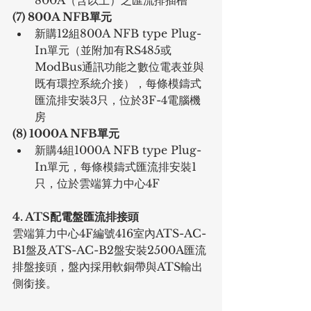
800A（含以上）之匯流排插槽
(7) 800A NFB單元
新購12組800A NFB type Plug-
In單元（並附加有RS485或
ModBus通訊功能之數位電表並與
既有環控系統介接），每條模鑄式
匯流排安裝3只，位於3F-4電腦機
房
(8) 1000A NFB單元
新購4組1000A NFB type Plug-
In單元，每條模鑄式匯流排安裝1
只，位於雲端算力中心4F
4. ATS配電盤匯流排接頭
雲端算力中心4F編號416室內ATS-AC-
B1盤及ATS-AC-B2盤安裝2500A匯流
排盤接頭，盤內採用軟銅帶與ATS輸出
側銜接。