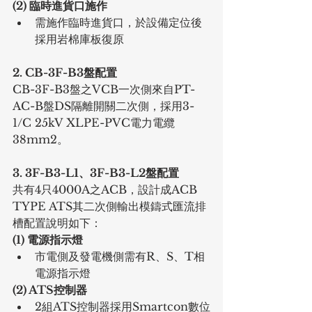
(2) 臨時進貨口施作
需施作臨時進貨口，於設備定位後
採用岩棉庫板復原
2. CB-3F-B3盤配置
CB-3F-B3盤之VCB一次側來自PT-
AC-B盤DS隔離開關二次側，採用3-
1/C 25kV XLPE-PVC電力電纜
38mm2。
3. 3F-B3-L1、3F-B3-L2盤配置
共有4只4000A之ACB，設計成ACB 
TYPE ATS其二次側輸出模鑄式匯流排
槽配置說明如下：
(1) 電源指示燈
市電側及發電機側需有R、S、T相
電源指示燈
(2) ATS控制器
2組ATS控制器採用Smartcon數位