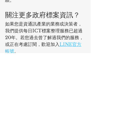
績。
關注更多政府標案資訊？
如果您是資通訊產業的業務或決策者，
我們提供每日ICT標案整理服務已超過
20年。若您過去曾了解過我們的服務，
或正在考慮訂閱，歡迎加入
LINE官方
帳號
。
備註：
LINE官方帳號
不提供免費的每
日招標列表，而是不定期分享產業觀察
與市場趨勢分析。完整的每日標案整理
服務採年度訂閱制，詳情請透過官方帳
號詢問，或回覆「試閱」了解14天免費
體驗方案。
👉 
加入LINE官方帳號