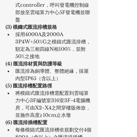
式controller，呼叫發電機控制線
部放至雲端算力中心5F發電機並聯
盤
(3) 模鑄式匯流排槽規格
採用4000A及2000A 
3P4W+50%G之模鑄式匯流排槽，
額定為三相四線N相100%，並附
50%之接地
(4) 匯流排材質與防護等級
匯流排為銅導體、整體絕緣，採屋
內型IP65（含以上）
(5) 匯流排槽配置路徑
將模鑄式匯流排槽需配置到雲端算
力中心3F編號室316室3F-4電腦機
房，可由X2~X4之間穿樓版佈放，
並施作高度≧10cm止水墩
(6) 匯流排插槽配置
每條模鑄式匯流排槽依規劃交付4個