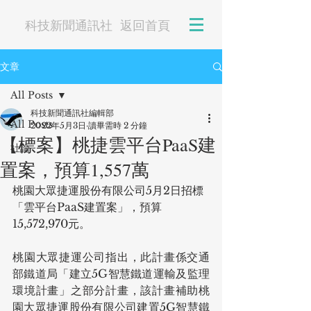
科技新聞通訊社
返回首頁
文章
All Posts
科技新聞通訊社編輯部
All Posts
2022年5月3日
讀畢需時 2 分鐘
【標案】桃捷雲平台PaaS建
社論
置案，預算1,557萬
桃園大眾捷運股份有限公司5月2日招標
「雲平台PaaS建置案」，預算
15,572,970元。
桃園大眾捷運公司指出，此計畫係交通
部鐵道局「建立5G智慧鐵道運輸及監理
環境計畫」之部分計畫，該計畫補助桃
園大眾捷運股份有限公司建置5G智慧鐵