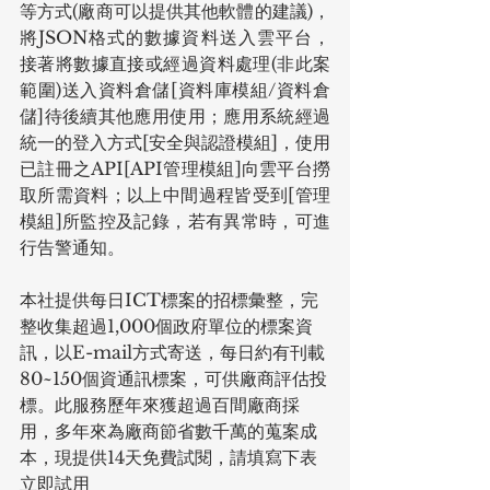
等方式(廠商可以提供其他軟體的建議)，
將JSON格式的數據資料送入雲平台，
接著將數據直接或經過資料處理(非此案
範圍)送入資料倉儲[資料庫模組/資料倉
儲]待後續其他應用使用；應用系統經過
統一的登入方式[安全與認證模組]，使用
已註冊之API[API管理模組]向雲平台撈
取所需資料；以上中間過程皆受到[管理
模組]所監控及記錄，若有異常時，可進
行告警通知。
本社提供每日ICT標案的招標彙整，完
整收集超過1,000個政府單位的標案資
訊，以E-mail方式寄送，每日約有刊載
80~150個資通訊標案，可供廠商評估投
標。此服務歷年來獲超過百間廠商採
用，多年來為廠商節省數千萬的蒐案成
本，現提供14天免費試閱，請填寫下表
立即試用 