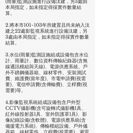
(雨量)監測設施進行設備汰建，另3處由
本局指定，如未指定得採實作數量結
算。
2.將本市101~103年所建置且尚未納入汰
建之22處影監視系統進行設備汰建，另
3處由本局指定，如未指定得採實作數量
結算。
3.水位(雨量)監測設施組成設備包含水位
計、雨量計、數位資料傳輸紀錄器(含無
線通訊模組與天線)、電源供應系統、戶
外不銹鋼儀器箱、線材零件、安裝測試
費、維護費(當年度)、市電申請費(視需
要)、電信申請費(含傳輸費)、立桿費(視
需要)等。
4.影像監視系統組成設備包含戶外型
CCTV攝影機(含可旋轉式攝影機1具、
紅外線投射器1具、室外防護罩1具)、影
像紀錄設備(含軟體)、電源供應系統(含
備援電力系統)、傳輸模組設備、戶外儀
器箱、線材零件、立桿費(視需要)、避雷