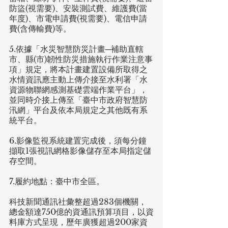
防盜(視需要)、安裝測試費、維護費(當
年度)、市電申請費(視需要)、電信申請
費(含傳輸費)等。
5.依據「水災智慧防災計畫─補助直轄
市、縣(市)韌性防災措施執行作業注意事
項」規定，將本計畫建置設備所取得之
水情資訊應主動上傳介接至水利署「水
資源物聯網感測基礎雲端作業平台」，
並同時介接上傳至「臺中市政府智慧防
汛網」平台及依本局規定之其他既有系
統平台。
6.影像監視系統建置完成後，須每分鐘
擷取1張視訊網格影像儲存至本局指定儲
存空間。
7.履約地點：臺中市全區。
科技新聞通訊社彙整超過283個機關，
總金額達750億的資通訊預算項目，以資
料庫方式呈現，歷年廣獲超過200家資