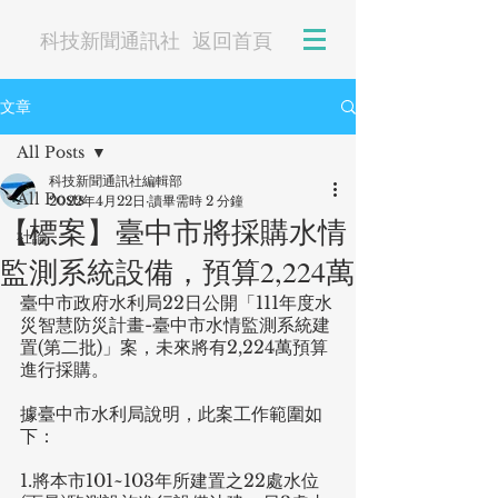
科技新聞通訊社
返回首頁
文章
All Posts
科技新聞通訊社編輯部
All Posts
2022年4月22日
讀畢需時 2 分鐘
【標案】臺中市將採購水情
社論
監測系統設備，預算2,224萬
臺中市政府水利局22日公開「111年度水
災智慧防災計畫-臺中市水情監測系統建
置(第二批)」案，未來將有2,224萬預算
進行採購。
據臺中市水利局說明，此案工作範圍如
下：
1.將本市101~103年所建置之22處水位