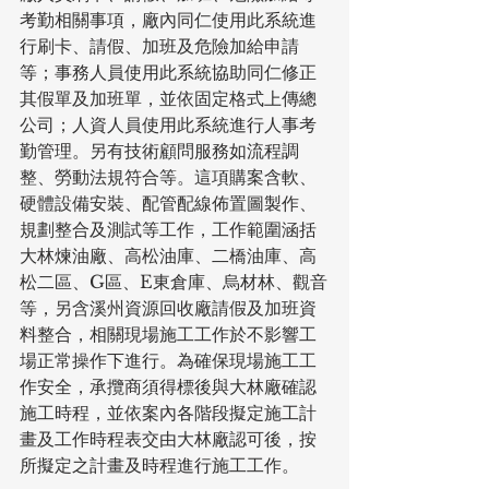
考勤相關事項，廠內同仁使用此系統進
行刷卡、請假、加班及危險加給申請
等；事務人員使用此系統協助同仁修正
其假單及加班單，並依固定格式上傳總
公司；人資人員使用此系統進行人事考
勤管理。另有技術顧問服務如流程調
整、勞動法規符合等。這項購案含軟、
硬體設備安裝、配管配線佈置圖製作、
規劃整合及測試等工作，工作範圍涵括
大林煉油廠、高松油庫、二橋油庫、高
松二區、G區、E東倉庫、烏材林、觀音
等，另含溪州資源回收廠請假及加班資
料整合，相關現場施工工作於不影響工
場正常操作下進行。為確保現場施工工
作安全，承攬商須得標後與大林廠確認
施工時程，並依案內各階段擬定施工計
畫及工作時程表交由大林廠認可後，按
所擬定之計畫及時程進行施工工作。