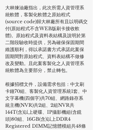
大林煉油廠指出，此次所需人資管理系
統軟體，客製化軟體之原始程式
(source code)歸大林廠所有且以明碼交
付(原始程式不含WEB版刷卡接收軟
體)。原始程式及資料表結構及說明於第
二階段驗收時提供，另為確保保固期間
維護順利，得以承諾書方式承諾此案保
固期間對原始程式、資料表結構不做修
改及變動。且此案客製化之人資管理系
統軟體為主要部分，禁止轉包。
根據招標文件，設備需求包括：中文刷
卡鐘70組、客製化人資管理系統1套、中
文字幕機(四個字)共70組、網路錄存系
統主機(NVR)共2組、2組NVR共
144T(含)以上硬碟、IP攝影機組(含鏡
頭)80組、16GB(含)以上DDR4 
Registered DIMM記憶體模組共48條