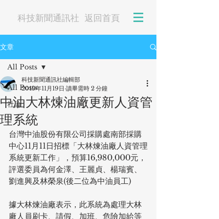
科技新聞通訊社
返回首頁
文章
All Posts
科技新聞通訊社編輯部
All Posts
2019年11月19日
讀畢需時 2 分鐘
中油大林煉油廠更新人資管
社論
理系統
台灣中油股份有限公司採購處南部採購
中心11月11日招標「大林煉油廠人資管理
系統更新工作」，預算16,980,000元，
評選委員為何金澤、王麗貞、楊瑞賓、
劉進興及林榮泉(後二位為中油員工)
據大林煉油廠表示，此系統為處理大林
廠人員刷卡、請假、加班、危險加給等