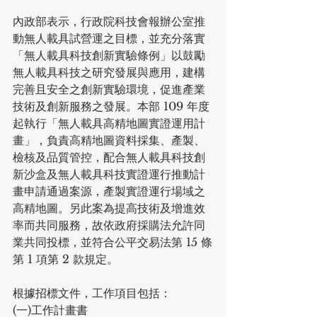
內政部表示，行政院科技會報辦公室推
動無人載具試營運之目標，並充分落實
「無人載具科技創新實驗條例」以鼓勵
無人載具科技之研究發展與應用，建構
完善且安全之創新實驗環境，促進產業
技術及創新服務之發展。本部 109 年度
起執行「無人載具高精地圖實證運用計
畫」，負責高精地圖資料採集、產製、
檢核及品質管控，配合無人載具科技創
新沙盒及無人載具科技實證運行推動計
畫申請通過案源，產製實證運行場域之
高精地圖。另此案為提高技術及增進效
率而共同服務，故依政府採購法允許同
業共同投標，並符合公平交易法第 15 條
第 1 項第 2 款規定。
根據招標文件，工作項目包括：
(一)工作計畫書