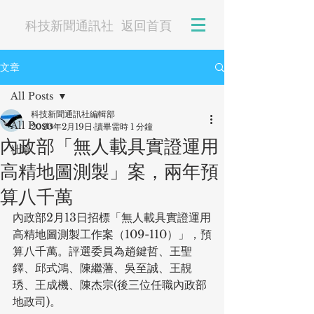
科技新聞通訊社
返回首頁
文章
All Posts
科技新聞通訊社編輯部
All Posts
2020年2月19日
讀畢需時 1 分鐘
內政部「無人載具實證運用
社論
高精地圖測製」案，兩年預
算八千萬
內政部2月13日招標「無人載具實證運用
高精地圖測製工作案（109-110）」，預
算八千萬。評選委員為趙鍵哲、王聖
鐸、邱式鴻、陳繼藩、吳至誠、王靚
琇、王成機、陳杰宗(後三位任職內政部
地政司)。