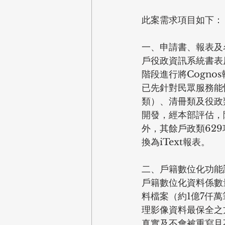
此案需求項目如下：
一、申請書、報表及
戶役政資訊系統書表
階段進行將Cogno
已先針對民眾服務能
類）、清冊類及役政類
開發，經本部評估，除
外，其餘戶政類629
換為iText報表。
二、戶籍數位化功能
戶籍數位化資料係數
料檔案（約1億7仟萬
理影像資料最保全之
真實及不會被重寫且