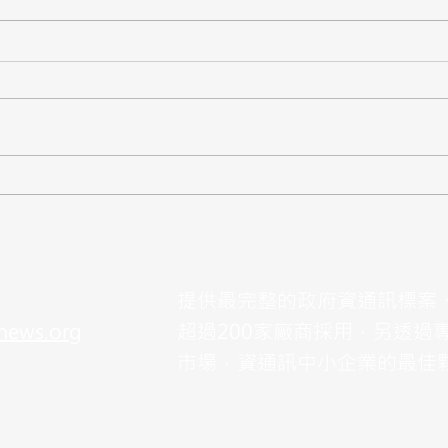
【標案】新北市教育局「智慧
【標
教室班級資訊設備採購案」公
臺韌
開閱覽，預算3.5億
預算7
提供最完整的政府資通訊標案
news.org
超過200家廠商採用，另透過
市場，資通訊中小企業的最佳