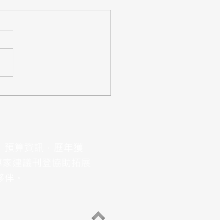
案】教育部「雲端整合平
性擴充建置及維運案」，
,687萬
、預算資訊，歷年獲
專家建議刊登協助拓展
夥伴。