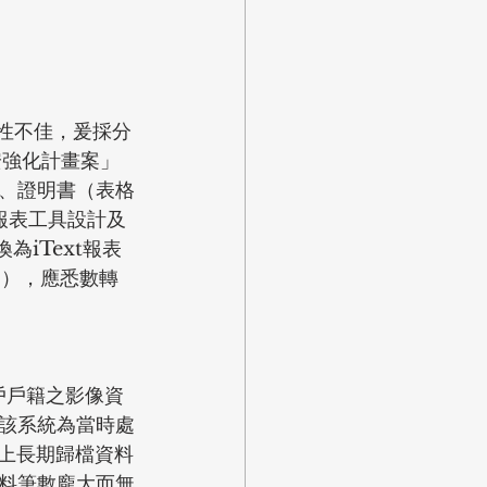
定性不佳，爰採分
安強化計畫案」
、證明書（表格
s報表工具設計及
iText報表
1），應悉數轉
戶戶籍之影像資
，該系統為當時處
上長期歸檔資料
料筆數龐大而無