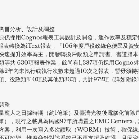
名冊分析、設計及調整
原係採用Cognos報表工具設計及開發，運作效率及穩
s報表轉換為iText報表，「106年度戶役政綠色便民及資
快速提升效率為主，開發轉換戶政類之申請書、書證謄本
等共 630項報表作業，餘尚有1,387項仍採用Cogno
2年內未執行或執行次數未超過10次之報表，暫毋須轉換為
項、役政類310項及其他類33項，共計972項（詳如附錄
調整
量龐大之日據時期（約1億筆）及臺灣光復後電腦化前除
筆），現行之載具為民國97年所購置之EMC Centera
方案，利用一次寫入多次讀取（WORM）技術，確保線
不可改變。惟廠商針對該系統已不再支援及維護，且因資