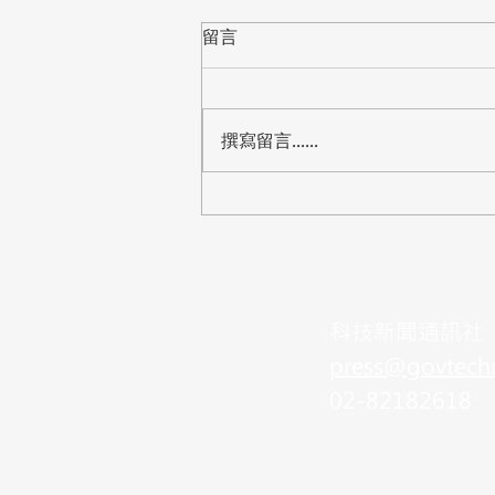
留言
撰寫留言......
【標案】桃園市教育局「中小
學資訊教室電腦設備更新」公
開閱覽，預算8,288萬
​科技新聞通訊社
press@govtech
02-82182618