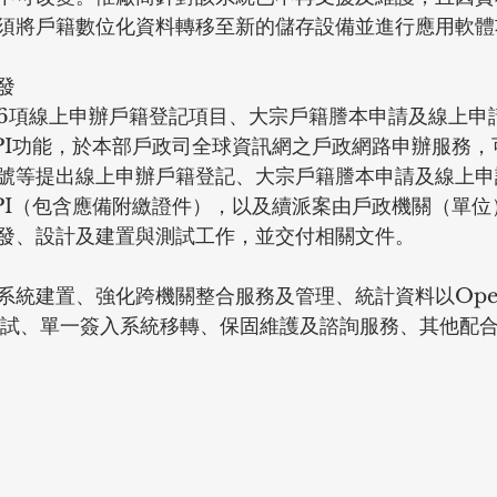
須將戶籍數位化資料轉移至新的儲存設備並進行應用軟體
發
6項線上申辦戶籍登記項目、大宗戶籍謄本申請及線上申
PI功能，於本部戶政司全球資訊網之戶政網路申辦服務，
號等提出線上申辦戶籍登記、大宗戶籍謄本申請及線上申
PI（包含應備附繳證件），以及續派案由戶政機關（單位
發、設計及建置與測試工作，並交付相關文件。
系統建置、強化跨機關整合服務及管理、統計資料以Open
移轉測試、單一簽入系統移轉、保固維護及諮詢服務、其他配