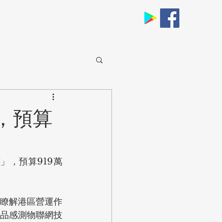
，預算
」，預算919萬
瞭解港區營運作
品感測物聯網技