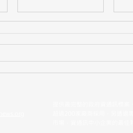
【標案】新北市教育局「智慧
【標
教室班級資訊設備採購案」公
臺韌
開閱覽，預算3.5億
預算7
提供最完整的政府資通訊標案
news.org
超過200家廠商採用，另透過
市場，資通訊中小企業的最佳