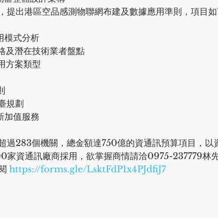
，提出港區空品感測物聯網布建及數據應用準則，項目如
用模式分析
規格及潛在技術業者盤點
應用方案類型
則
臺規劃
新加值服務
超過283個機關，總金額達750億的資通訊預算項目，以
0家資通訊廠商採用，欲掌握商情請洽0975-237779
閱 
https://forms.gle/LsktFdP1x4PJdfiJ7