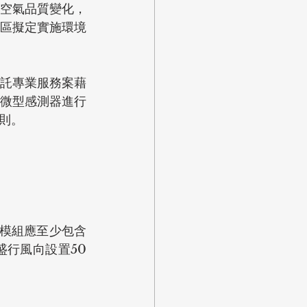
空氣品質變化，
區擬定實施環境
託專業服務案藉
微型感測器進行
則。
測模組應至少包含
盛行風向設置50