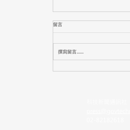
留言
撰寫留言......
【標案】桃園市教育局「中小
學資訊教室電腦設備更新」公
開閱覽，預算8,288萬
​科技新聞通訊社
press@govtech
02-82182618