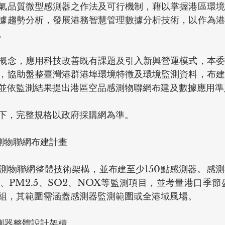
氣品質微型感測器之作法及可行機制，藉以掌握港區環境
據趨勢分析，發展港務智慧管理數據分析技術，以作為港
。
概念，應用科技改善既有課題及引入新興營運模式，本委
，協助盤整臺灣港群港埠環境特徵及環境監測資料，布建
並依監測結果提出港區空品感測物聯網布建及數據應用準
下，完整規格以政府採購網為準。
感測物聯網布建計畫
測物聯網整體技術架構，並布建至少150點感測器。感
、PM2.5、SO2、NOX等監測項目，並考量港口季節
組，其範圍需涵蓋感測器監測範圍或全港域風場。
感測器整體設計架構