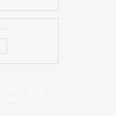
案】教育部「雲端整合平
性擴充建置及維運案」，
,687萬
、預算資訊，歷年獲
專家建議刊登協助拓展
夥伴。