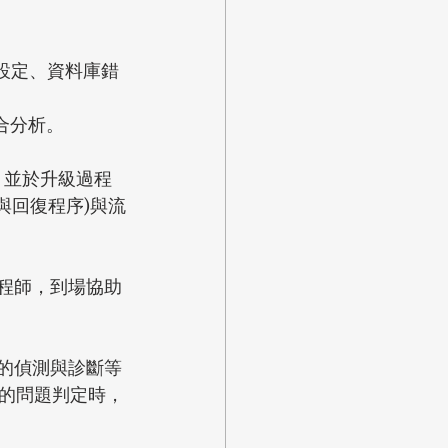
數設定、資料庫錯
合分析。
，並於升級過程
與回復程序)與流
程師，到場協助
的偵測與診斷等
的問題判定時，