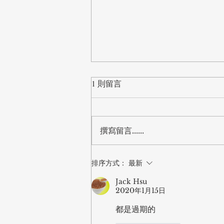
1 則留言
撰寫留言......
【標案】桃園市教育局「中小
排序方式：
最新
學資訊教室電腦設備更新」公
Jack Hsu
開閱覽，預算8,288萬
2020年1月15日
都是過期的