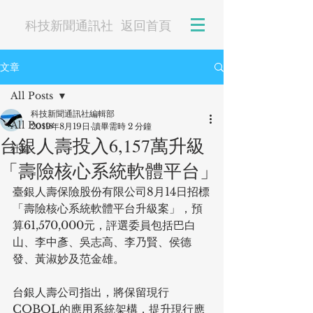
科技新聞通訊社
返回首頁
文章
All Posts
科技新聞通訊社編輯部
All Posts
2019年8月19日
讀畢需時 2 分鐘
台銀人壽投入6,157萬升級
社論
「壽險核心系統軟體平台」
臺銀人壽保險股份有限公司8月14日招標
「壽險核心系統軟體平台升級案」，預
算61,570,000元，評選委員包括巴白
山、李中彥、吳志高、李乃賢、侯德
發、黃淑妙及范金雄。
台銀人壽公司指出，將保留現行
COBOL的應用系統架構，提升現行應