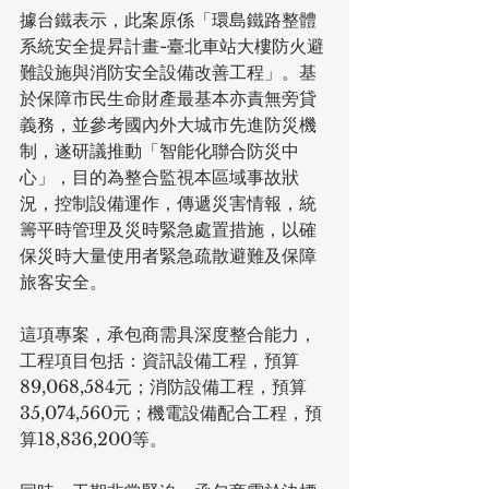
據台鐵表示，此案原係「環島鐵路整體
系統安全提昇計畫-臺北車站大樓防火避
難設施與消防安全設備改善工程」。基
於保障市民生命財產最基本亦責無旁貸
義務，並參考國內外大城市先進防災機
制，遂研議推動「智能化聯合防災中
心」，目的為整合監視本區域事故狀
況，控制設備運作，傳遞災害情報，統
籌平時管理及災時緊急處置措施，以確
保災時大量使用者緊急疏散避難及保障
旅客安全。
這項專案，承包商需具深度整合能力，
工程項目包括：資訊設備工程，預算
89,068,584元；消防設備工程，預算
35,074,560元；機電設備配合工程，預
算18,836,200等。