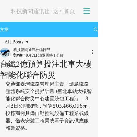
科技新聞通訊社
返回首頁
文章
All Posts
科技新聞通訊社編輯部
All Posts
2018年3月2日
讀畢需時 1 分鐘
台鐵2億預算投注北車大樓
社論
智能化聯合防災
交通部臺灣鐵路管理局主責「環島鐵路
整體系統安全提昇計畫 (臺北車站大樓智
能化聯合防災中心建置統包工程)」，3
月2日公開閱覽，預算205,466,096元，
投標商需具備自動控制設備工程業或儀
器、儀表安裝工程業或電子資訊供應服
務業資格。