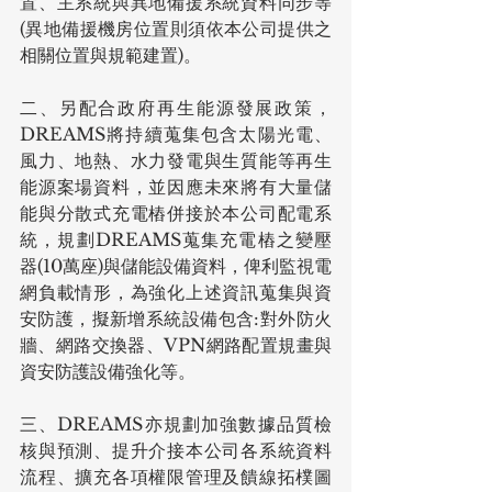
置、主系統與異地備援系統資料同步等
(異地備援機房位置則須依本公司提供之
相關位置與規範建置)。
二、另配合政府再生能源發展政策，
DREAMS將持續蒐集包含太陽光電、
風力、地熱、水力發電與生質能等再生
能源案場資料，並因應未來將有大量儲
能與分散式充電樁併接於本公司配電系
統，規劃DREAMS蒐集充電樁之變壓
器(10萬座)與儲能設備資料，俾利監視電
網負載情形，為強化上述資訊蒐集與資
安防護，擬新增系統設備包含:對外防火
牆、網路交換器、VPN網路配置規畫與
資安防護設備強化等。
三、DREAMS亦規劃加強數據品質檢
核與預測、提升介接本公司各系統資料
流程、擴充各項權限管理及饋線拓樸圖