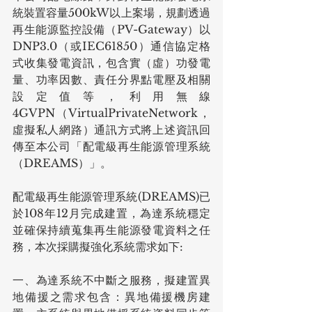
統裝置容量500kW以上案場，規劃透過
再生能源監控設備（PV-Gateway）以
DNP3.0（或IEC61850）通信協定格
式收集發電資訊，包含實（虛）功發電
量、功率因數、責任分界點電壓及相關
設定值等，利用無線
4GVPN（VirtualPrivateNetwork，
虛擬私人網路）通訊方式將上述資訊回
傳至本公司「配電級再生能源管理系統
（DREAMS）」。
配電級再生能源管理系統(DREAMS)已
於108年12月完成建置，為達系統穩定
並確保持續蒐集再生能源發電資料之任
務，本次採購擬強化系統需求如下:
一、為達系統不中斷之服務，擬建置異
地備援之需求包含：異地備援機房建