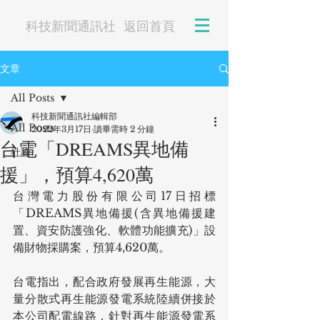
科技新聞通訊社
返回首頁
文章
All Posts
科技新聞通訊社編輯部
All Posts
2022年3月17日
讀畢需時 2 分鐘
台電「DREAMS異地備
社論
援」，預算4,620萬
台灣電力股份有限公司17日招標
「DREAMS異地備援(含異地備援建
置、資安防護強化、軟體功能擴充)」設
備財物採購案，預算4,620萬。
台電指出，配合政府發展再生能源，大
量分散式再生能源發電系統陸續併接於
本公司配電線路，針對再生能源發電系