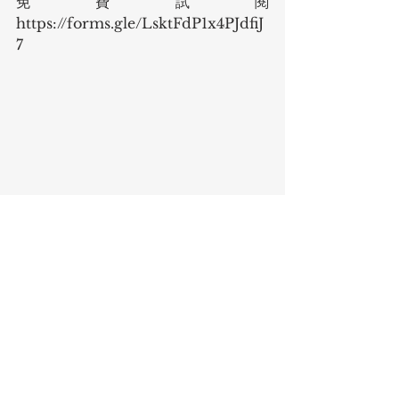
免費試閱 
https://forms.gle/LsktFdP1x4PJdfiJ
7