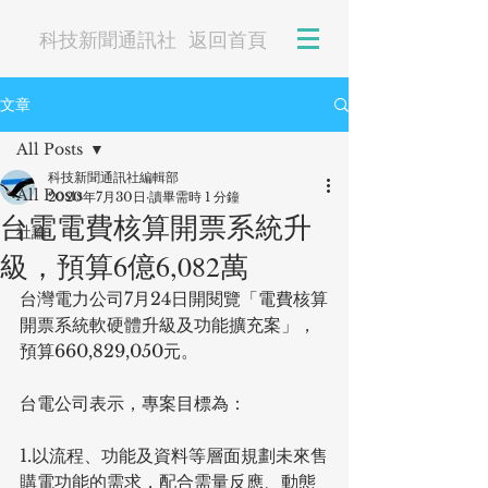
科技新聞通訊社
返回首頁
文章
All Posts
科技新聞通訊社編輯部
All Posts
2020年7月30日
讀畢需時 1 分鐘
台電電費核算開票系統升
社論
級，預算6億6,082萬
台灣電力公司7月24日開閱覽「電費核算
開票系統軟硬體升級及功能擴充案」，
預算660,829,050元。
台電公司表示，專案目標為：
1.以流程、功能及資料等層面規劃未來售
購電功能的需求，配合需量反應、動態