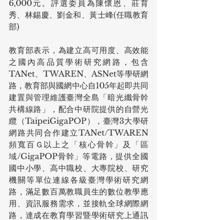
6,000元。評選委員為陳懷恩、莊育
秀、林錫慶、劉金和、黃士峰(任職教育
部)
教育部表示，為建立高可用度、高效能
之國內高品質學術研究網路，包含
TANet、TWAREN、ASNet等學研網
路，教育部與國網中心自105年起即共同
建置與管理維護臺灣全島「暗光纖骨幹
共構線路」，配合中研院提供的自營光
纜（TaipeiGigaPOP），臺灣3大學研
網路共同合作建立TANet/TWAREN
頻寬百Ｇ以上之「核心骨幹」及「區
域/GigaPOP骨幹」等電路，提供全國
國中小學、高中職校、大專院校、研究
機關等單位連線各級臺灣學術研究網
路，滿足數百萬教職員生的數位教學應
用、資訊服務需求，並接軌全球網際網
路，達成在教育學習暨學術研究上通訊