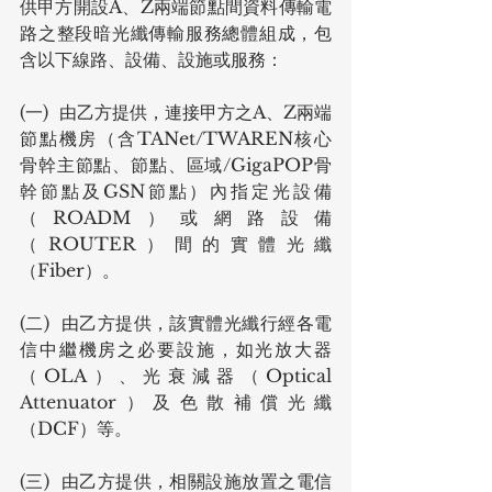
供甲方開設A、Z兩端節點間資料傳輸電
路之整段暗光纖傳輸服務總體組成，包
含以下線路、設備、設施或服務：
(一)  由乙方提供，連接甲方之A、Z兩端
節點機房（含TANet/TWAREN核心
骨幹主節點、節點、區域/GigaPOP骨
幹節點及GSN節點）內指定光設備
（ROADM）或網路設備
（ROUTER）間的實體光纖
（Fiber）。
(二)  由乙方提供，該實體光纖行經各電
信中繼機房之必要設施，如光放大器
（OLA）、光衰減器（Optical 
Attenuator）及色散補償光纖
（DCF）等。
(三)  由乙方提供，相關設施放置之電信