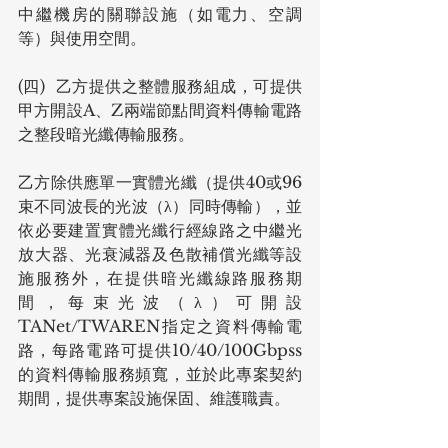
中繼機房的關聯設施（如電力、空調
等）與使用空間。
(四)  乙方提供之整體服務組成，可提供
甲方開設A、Z兩端節點間資料傳輸電路
之整段暗光纖傳輸服務。
乙方除供應單一實體光纖（提供40或96
束不同波長的光波（λ）同時傳輸），並
依必要建置實體光纖行經線路之中繼光
放大器、光衰減器及色散補償光纖等設
施服務外，在提供暗光纖線路服務期
間，每束光波（λ）可開設
TANet/TWAREN指定之資料傳輸電
路，每路電路可提供10/40/100Gbpss
的資料傳輸服務頻寬，並於此專案契約
期間，提供專案設施保固、維護職責。