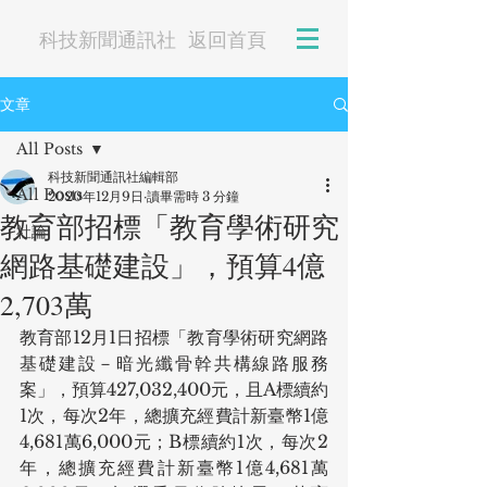
科技新聞通訊社
返回首頁
文章
All Posts
科技新聞通訊社編輯部
All Posts
2020年12月9日
讀畢需時 3 分鐘
教育部招標「教育學術研究
社論
網路基礎建設」，預算4億
2,703萬
教育部12月1日招標「教育學術研究網路
基礎建設－暗光纖骨幹共構線路服務
案」，預算427,032,400元，且A標續約
1次，每次2年，總擴充經費計新臺幣1億
4,681萬6,000元；B標續約1次，每次2
年，總擴充經費計新臺幣1億4,681萬