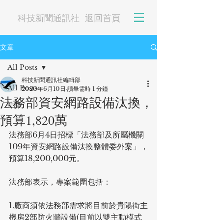
科技新聞通訊社
返回首頁
文章
All Posts
科技新聞通訊社編輯部
All Posts
2020年6月10日
讀畢需時 1 分鐘
法務部資安網路設備汰換，
社論
預算1,820萬
法務部6月4日招標「法務部及所屬機關
109年資安網路設備汰換整體委外案」，
預算18,200,000元。
法務部表示，專案範圍包括：
1.廠商須依法務部需求將目前於貴陽街主
機房2部防火牆設備(目前以雙主動模式