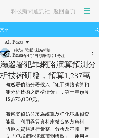
科技新聞通訊社
返回首頁
文章
All Posts
科技新聞通訊社編輯部
All Posts
2020年4月1日
讀畢需時 1 分鐘
海巡署犯罪網路演算預測分
社論
析技術研發，預算1,287萬
海巡署偵防分署投入「犯罪網路演算預
測分析技術之建構研發」，第一年預算
12,876,000元。
海巡署偵防分署為統籌及強化犯罪偵查
能量，利用異質資料庫結合多方資料，
將過去資料進行彙整、分析及串聯，建
立「犯罪網路演算預測模型」，運用空