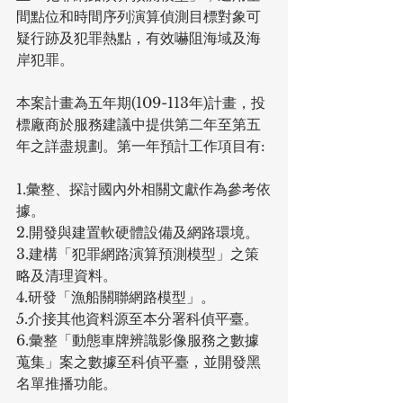
間點位和時間序列演算偵測目標對象可
疑行跡及犯罪熱點，有效嚇阻海域及海
岸犯罪。
本案計畫為五年期(109-113年)計畫，投
標廠商於服務建議中提供第二年至第五
年之詳盡規劃。第一年預計工作項目有:
1.彙整、探討國內外相關文獻作為參考依
據。
2.開發與建置軟硬體設備及網路環境。
3.建構「犯罪網路演算預測模型」之策
略及清理資料。
4.研發「漁船關聯網路模型」。
5.介接其他資料源至本分署科偵平臺。
6.彙整「動態車牌辨識影像服務之數據
蒐集」案之數據至科偵平臺，並開發黑 
名單推播功能。