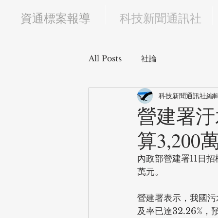
​資通標案報導
科技新聞通訊社
All Posts
社論
科技新聞通訊社編
營建署汙
算3,200
內政部營建署11日
萬元。
營建署表示，我國污
及率已達32.26%