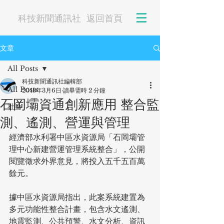
科技新聞通訊社
返回首頁
文章
All Posts
科技新聞通訊社編輯部
All Posts
2018年3月6日
讀畢需時 2 分鐘
石岡壩資通創新應用 整合監
社論
測、遙測、營運與管理
經濟部水利署中區水資源局「石岡壩管
理中心新建營運管理系統整合」，公開
閱覽徵求外界意見，將投入五千五百萬
餘元。
據中區水資源局指出，此案系統建置為
多元功能性整合計畫，包含水文遙測、
地震監測、公共預警、水文分析、資訊