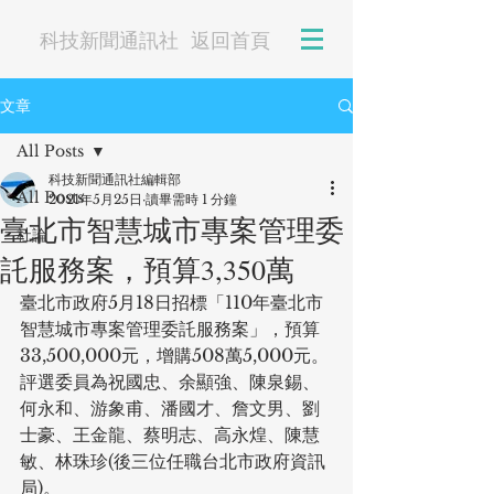
科技新聞通訊社
返回首頁
文章
All Posts
科技新聞通訊社編輯部
All Posts
2021年5月25日
讀畢需時 1 分鐘
臺北市智慧城市專案管理委
社論
託服務案，預算3,350萬
臺北市政府5月18日招標「110年臺北市
智慧城市專案管理委託服務案」，預算
33,500,000元，增購508萬5,000元。
評選委員為祝國忠、余顯強、陳泉錫、
何永和、游象甫、潘國才、詹文男、劉
士豪、王金龍、蔡明志、高永煌、陳慧
敏、林珠珍(後三位任職台北市政府資訊
局)。