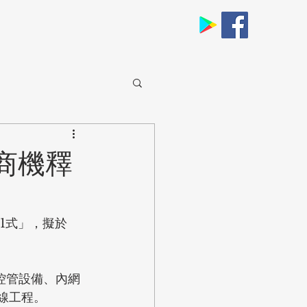
商機釋
1式」，擬於
控管設備、內網
線工程。