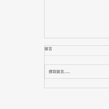
留言
撰寫留言......
【標案】桃園市教育局「中小
學資訊教室電腦設備更新」公
開閱覽，預算8,288萬