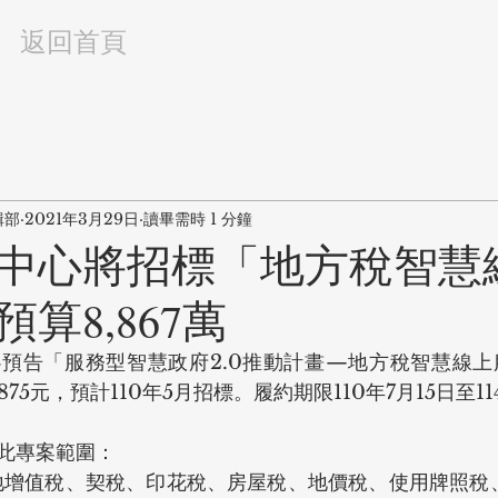
返回首頁
輯部
2021年3月29日
讀畢需時 1 分鐘
中心將招標「地方稅智慧
算8,867萬
預告「服務型智慧政府2.0推動計畫—地方稅智慧線上
5,875元，預計110年5月招標。履約期限110年7月15日至11
此專案範圍：
地增值稅、契稅、印花稅、房屋稅、地價稅、使用牌照稅