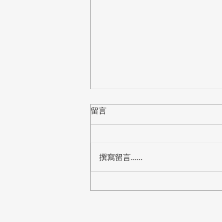
留言
撰寫留言......
【標案】桃園市教育局「中小
學資訊教室電腦設備更新」公
開閱覽，預算8,288萬