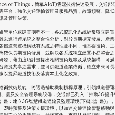
telligence of Things，簡稱AIoT)雲端技術快速發展，
雲平台，強化交通運輸管理及服務品質，故障預警、降低
訊及管理決策。
維管單位或建置期程不一，各式資訊化系統經常獨立建置
難以進行跨系統之整合性分析，對於長期擴充發展、產業
各鐵道營運機構既有系統之特性並不同，惟基礎技術、工
為確保長期技術發展，並解決各系統獨立建置不易整合之
研發，藉由這項計畫提出相關技術規範及系統架構，可滿
台資源共享之需求，並可供鐵道產業依循，確立未來可長
據以提昇鐵道技術及落實本土化之政策。
遵循技術規範，將透過補助機制槓桿原理，引領鐵道營運
網、雲及安全管理系統設備，交通部已列入「推動5G提升
計畫：建立5G智慧鐵道運輸及監理環境(下稱此計畫)」，
、即時預警及決策支援環境，以加速交通運輸智慧移動與