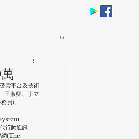
9萬
理暨雲平台及技術
源、王淑卿、丁立
務員)。
stem 
五代行動通訊
網(The 