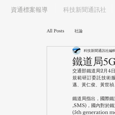
​資通標案報導
科技新聞通訊社
All Posts
社論
科技新聞通訊社編
鐵道局5G
交通部鐵道局2月4
規範研訂委託技術服
邁、黃仁俊、黃世禎
鐵道局指出，國際鐵道業
,SMS)，國內對
(5th generati