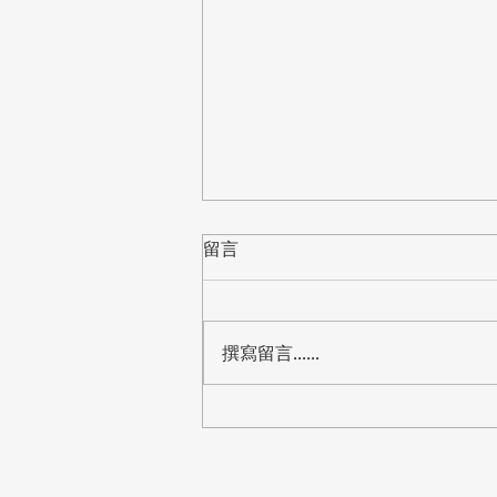
留言
撰寫留言......
【標案】桃園市教育局「中小
學資訊教室電腦設備更新」公
開閱覽，預算8,288萬