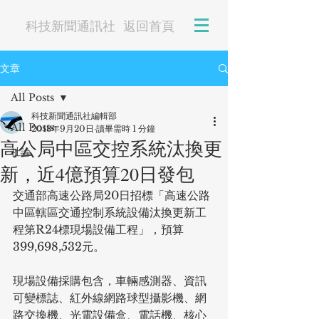
科技新聞通訊社
返回首頁
文章
All Posts
科技新聞通訊社編輯部
All Posts
2018年9月20日
讀畢需時 1 分鐘
高公局中區交控系統汰換更
社論
新，近4億預算20日發包
交通部高速公路局20日招標「高速公路
中區轄區交通控制系統設備汰換更新工
程第R24標現場設備工程」，預算
399,698,532元。
現場設備採購包含，車輛感測器、資訊
可變標誌、紅外線網路球型攝影機、網
路交換機、光電設備盒、電話機、核心