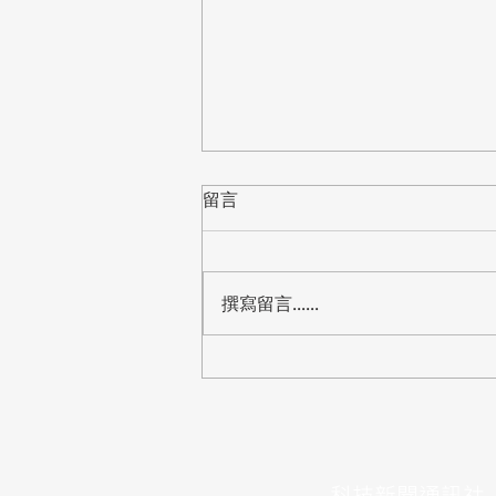
留言
撰寫留言......
【標案】桃園市教育局「中小
學資訊教室電腦設備更新」公
開閱覽，預算8,288萬
​科技新聞通訊社