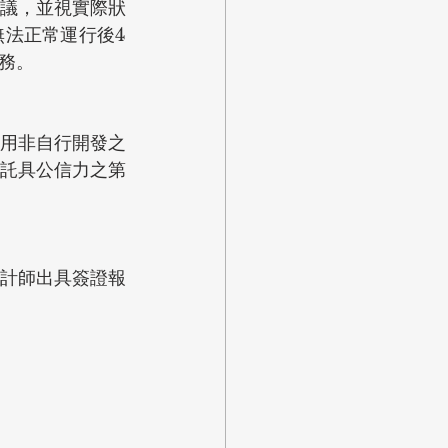
議，並視實際狀
法正常運行後4
務。
用非自行開發之
託具公信力之第
計師出具簽證報