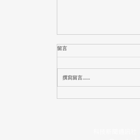
留言
撰寫留言......
【標案】桃園市教育局「中小
學資訊教室電腦設備更新」公
開閱覽，預算8,288萬
​科技新聞通訊社