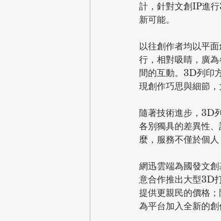
計，針對文創IP進
新可能。
以往創作者均以平面
行，相對吸睛，廣為
間的互動。3D列印
現創作巧思與細節，
隨著技術進步，3D
各別獨具的差異性、
麼，服務不僅於個人
網迅雲端為國發文創
意合作推出大型3D
提供更親民的價格；
為平台加入全新的創