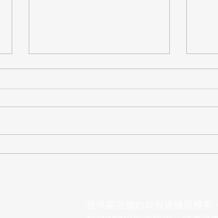
【標案】新北市教育局「智慧
【標
教室班級資訊設備採購案」公
臺韌
開閱覽，預算3.5億
預算7
提供最完整的政府資通訊標案