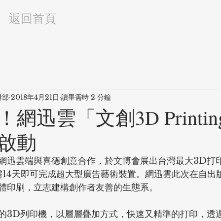
返回首頁
輯部
2018年4月21日
讀畢需時 2 分鐘
網迅雲「文創3D Printin
啟動
網迅雲端與喜德創意合作，於文博會展出台灣最大3D打
需14天即可完成超大型廣告藝術裝置。網迅雲此次在自出
體印刷，立志建構創作者友善的生態系。
的3D列印機，以層層疊加方式，快速又精準的打印，透