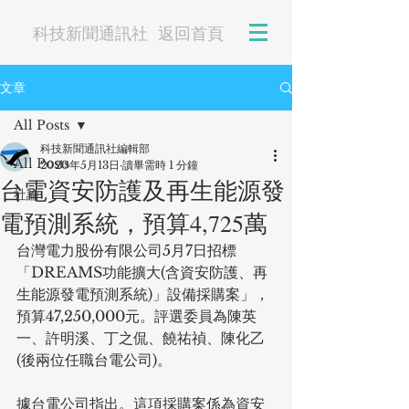
科技新聞通訊社
返回首頁
文章
All Posts
科技新聞通訊社編輯部
All Posts
2020年5月13日
讀畢需時 1 分鐘
台電資安防護及再生能源發
社論
電預測系統，預算4,725萬
台灣電力股份有限公司5月7日招標
「DREAMS功能擴大(含資安防護、再
生能源發電預測系統)」設備採購案」，
預算47,250,000元。評選委員為陳英
一、許明溪、丁之侃、饒祐禎、陳化乙
(後兩位任職台電公司)。
據台電公司指出。這項採購案係為資安