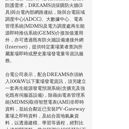
防護需求，DREAMS須採購防火牆(3
具)與台電內部網路連結，除與台電區域
調度中心(ADCC)、大數據中心、電表
管理系統(MDMS)及電力調度處再生能
源即時推估系統(GEMS)介接加值運用
外，亦可透過既有防火牆設備連接外網
(Internet)，提供特定案場業者查詢所
屬案場即時或歷史案場發電量等資訊服
務。
台電公司表示，配合DREAMS亦須納
入100kW以下案場發電資訊，須另建立
一套再生能源發電預測系統(含擴充及強
化既有伺服器設備)，除藉由電表管理系
統(MDMS)取得智慧電表(AMI)非即時
資料，並結合鄰近已安裝PV-Gateway
案場之即時資料，及結合當地氣象資
料，以透過建模、學習等過程，經對比