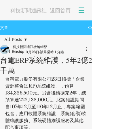
科技新聞通訊社
返回首頁
文章
All Posts
科技新聞通訊社編輯部
All Posts
2018年10月23日
讀畢需時 1 分鐘
台電ERP系統維護，5年2億2
社論
千萬
台灣電力股份有限公司23日招標「企業
資源整合(ERP)系統維護」，預算
134,326,500元。另含後續擴充2年，總
預算達222,138,000元。此案維護期間
自107年12月至110年12月止，專案範圍
包含，應用軟體系統維護、系統(套裝)軟
體維護服務、系統硬體維護服務及其他
配合事項等。