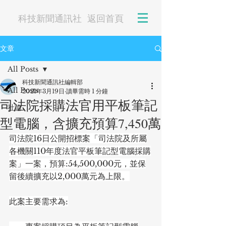
科技新聞通訊社
返回首頁
文章
All Posts
科技新聞通訊社編輯部
All Posts
2021年3月19日
讀畢需時 1 分鐘
司法院採購法官用平板筆記
社論
型電腦，含擴充預算7,450萬
司法院16日公開招標案「司法院及所屬
各機關110年度法官平板筆記型電腦採購
案」一案，預算:54,500,000元，並保
留後續擴充以2,000萬元為上限。
此案主要需求為: