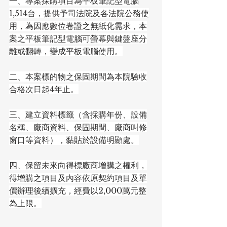
一、專案採購項目為平板筆記型電腦
1,514台，提供予司法院及各法院公務使
用，為因應數位卷證之無紙化需求，本
案之平板筆記型電腦可螢幕與鍵盤座分
離或翻轉，變成平板電腦使用。
二、本案標的物之保固期間為本院驗收
合格次日起4年止。
三、建立資料標籤（含採購年份、設備
名稱、廠商資料、保固期間、廠商叫修
窗口等資料），黏貼於設備明顯處。
四、保留未來向得標廠商增購之權利，
得增購之項目及內容依原契約項目及單
價辦理後續擴充，經費以2,000萬元整
為上限。