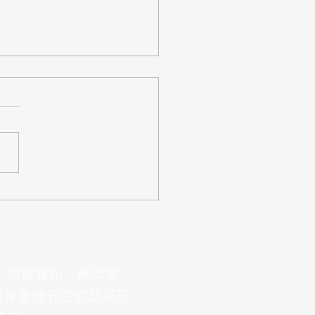
案】教育部「雲端整合平
性擴充建置及維運案」，
,687萬
、預算資訊，歷年獲
專家建議刊登協助拓展