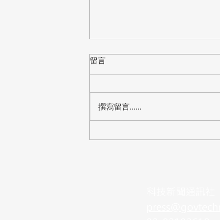
留言
撰寫留言......
【標案】桃園市教育局「中小
學資訊教室電腦設備更新」公
開閱覽，預算8,288萬
​科技新聞通訊社
press@govtech