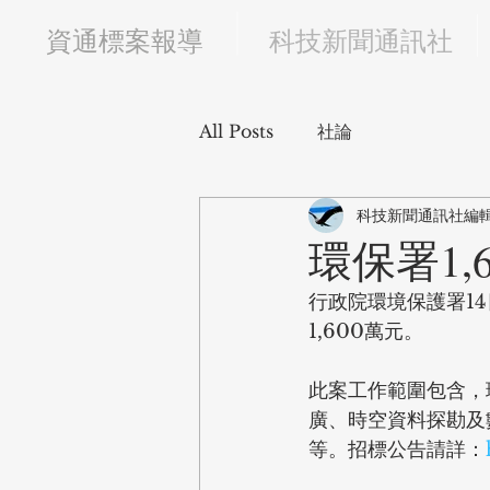
​資通標案報導
科技新聞通訊社
All Posts
社論
科技新聞通訊社編
環保署1
行政院環境保護署1
1,600萬元。
此案工作範圍包含，
廣、時空資料探勘及
等。招標公告請詳：