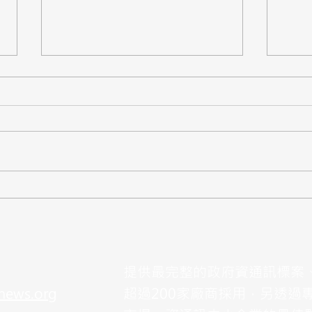
【標案】新北市教育局「智慧
【標
教室班級資訊設備採購案」公
臺韌
開閱覽，預算3.5億
預算7
提供最完整的政府資通訊標案
news.org
超過200家廠商採用，另透過