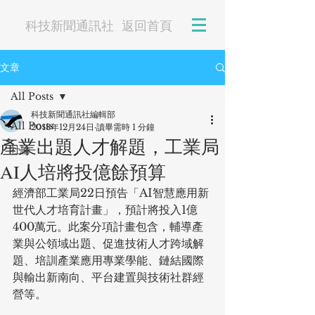
科技新聞通訊社
返回首頁
文章
All Posts
科技新聞通訊社編輯部
All Posts
2018年12月24日
讀畢需時 1 分鐘
產業出題人才解題，工業局
社論
AI人培將投億餘預算
經濟部工業局22日預告「AI智慧應用新
世代人才培育計畫」，預計將投入1億
400萬元。此案分項計畫包含，輔導產
業與公領域出題、促進技術人才跨域解
題、培訓產業應用專業學能、鏈結國際
與輸出新南向、平台建置與技術社群經
營等。