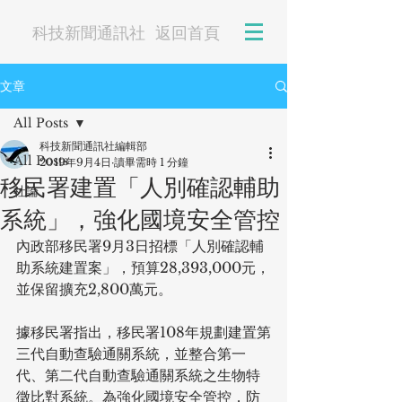
科技新聞通訊社
返回首頁
文章
All Posts
科技新聞通訊社編輯部
All Posts
2019年9月4日
讀畢需時 1 分鐘
移民署建置「人別確認輔助
社論
系統」，強化國境安全管控
內政部移民署9月3日招標「人別確認輔
助系統建置案」，預算28,393,000元，
並保留擴充2,800萬元。
據移民署指出，移民署108年規劃建置第
三代自動查驗通關系統，並整合第一
代、第二代自動查驗通關系統之生物特
徵比對系統。為強化國境安全管控，防