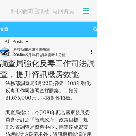
科技新聞通訊社
返回首頁
文章
All Posts
科技新聞通訊社編輯部
All Posts
2019年5月24日
讀畢需時 1 分鐘
調查局強化反毒工作司法調
社論
查，提升資訊機房效能
法務部調查局5月22日招標「108年強化
反毒工作司法調查採購案」，預算
31,675,000元，採限制性招標。
調查局指出，今(108)年配合國家發展委
員會研訂之「智慧政府」政策目標，規
劃設置調查局資料中心，除需達成資安
防護能力A級要求外，資訊機房能源使用