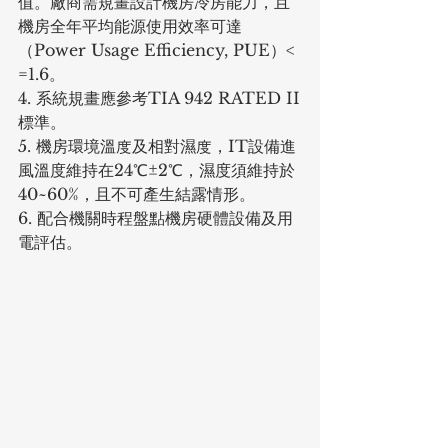
值。廠商需規畫設計機房冷房能力，且
機房全年平均能源使用效率可達
（Power Usage Efficiency, PUE）< 
=1.6。
4. 系統規畫應參考TIA 942 RATED II
標準。
5. 機房環境溫度及相對濕度，IT設備進
風溫度維持在24℃±2℃，濕度須維持於
40~60%，且不可產生結露情形。
6. 配合機關時程盤點機房硬體設備及用
電評估。