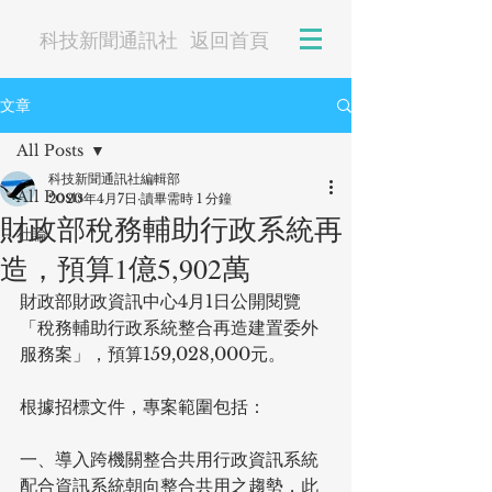
科技新聞通訊社
返回首頁
文章
All Posts
科技新聞通訊社編輯部
All Posts
2020年4月7日
讀畢需時 1 分鐘
財政部稅務輔助行政系統再
社論
造，預算1億5,902萬
財政部財政資訊中心4月1日公開閱覽
「稅務輔助行政系統整合再造建置委外
服務案」，預算159,028,000元。
根據招標文件，專案範圍包括：
一、導入跨機關整合共用行政資訊系統
配合資訊系統朝向整合共用之趨勢，此