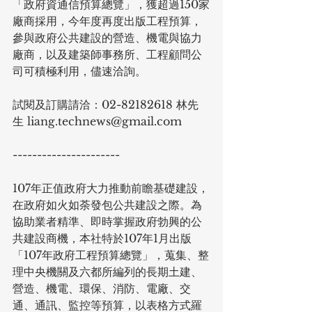
「政府資通信預算總覽」，獲超過150家
廠商採用，今年度再度出版工程預算，
參與政府公共建設的營造、機電與協力
廠商，以及建築師事務所、工程顧問公
司可積極利用，儘速洽詢。
試閱及訂購請洽：02-82182618 林先
生 liang.technews@gmail.com
----------------------
107年正值政府大力推動前瞻基礎建設，
在政府如火如荼發包公共建設之際。為
協助業者精準、即時掌握政府勃興的公
共建設商機，本社特於107年1月出版
「107年政府工程預算總覽」，蒐集、整
理中央機關及六都所編列的長期土建、
營造、機電、環保、消防、電廠、交
通、通訊、監控等預算，以表格方式羅