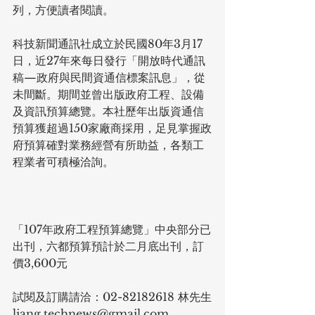
列，方便讀者閱讀。
科技新聞通訊社成立於民國80年3月17
日，近27年來每日發行「開放時代通訊
稿—政府與民間資通信標案訊息」，從
未間斷。期間並曾出版政府工程、設備
及資訊預算總覽。本社歷年出版資通信
預算獲超過150家廠商採用，足見掌握政
府預算確對業務經營有所助益，各類工
程業者可積極洽詢。
「107年政府工程預算總覽」中央部分已
出刊，六都預算預計於二月底出刊，訂
價3,600元
試閱及訂購請洽：02-82182618 林先生
liang.technews@gmail.com