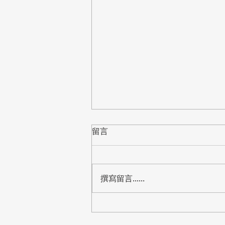
留言
撰寫留言......
【標案】桃園市教育局「中小
學資訊教室電腦設備更新」公