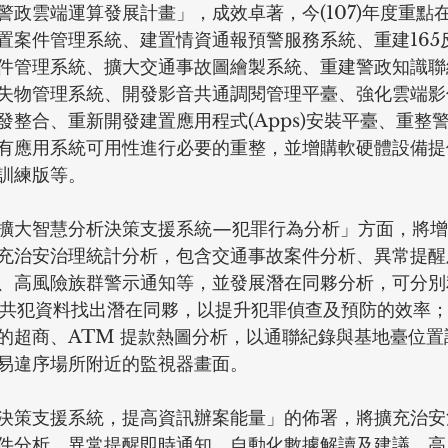
警政雲端運算發展計畫」，成效卓著，今(107)年度重點
置案件管理系統、建置情資通報預警服務系統、重建165
件管理系統、擴大交通事故圖繪製系統、重建警政知識聯
失物管理系統、開發影音共通調閱管理平臺、強化雲端影
整合、重新開發建置應用程式(Apps)安裝平臺、重整警
有應用系統可用性進行必要的重整，並增購軟硬體設備提
訓練版等。
擴大智慧分析決策支援系統—犯罪行為分析」方面，將增
充治安治理統計分析，包含交通事故案件分析、異常提醒
、高風險族群警示通知等，並發展潛在同夥分析，可分別
出境、共犯資料找出潛在同夥，以提升犯罪偵查及預防的效率
的超商、ATM 提款熱圖分析，以通聯紀錄與基地臺位置
易違序場所附近的監視器畫面。
決策支援系統，提高資訊辦案能量」的佈署，將擴充治安
件分析、異常提醒即時通知、自動化數據解讀及建議、高