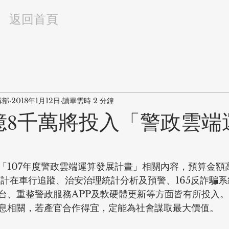
返回首頁
輯部
2018年1月12日
讀畢需時 2 分鐘
億8千萬將投入「警政雲端
「107年度警政雲端運算發展計畫」相關內容，預算金額
0元，預計在車行追蹤、治安治理統計分析及預警、165反詐騙
台、重整警政服務APP及軟硬體更新等方面皆有所投入
息相關，若產官合作得宜，定能為社會謀取最大價值。 