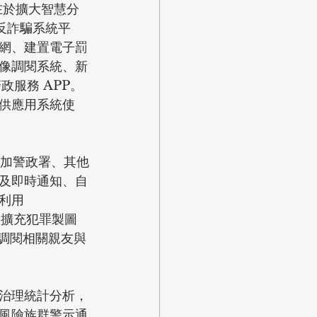
在於擴大智慧分
反詐騙系統平
網、建置電子罰
像調閱系統、新
政服務 APP。
供應用系統使
加警政署、其他
及即時通知、自
利用 
；擴充犯罪製圖
調閱相關親友與
治理統計分析，
風險族群警示通