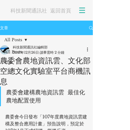
科技新聞通訊社
返回首頁
文章
All Posts
科技新聞通訊社編輯部
All Posts
2017年12月26日
讀畢需時 2 分鐘
農委會農地資訊雲、文化部
社論
空總文化實驗室平台商機訊
息
農委會建構農地資訊雲  最佳化
農地配置使用
農委會今日發布「107年度農地資訊雲建
構及整合應用計畫」預告說明，預定於