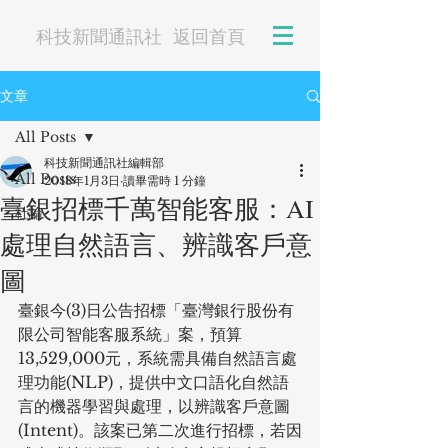
科技新聞通訊社
返回首頁
文章
All Posts
科技新聞通訊社編輯部
All Posts
2018年1月3日
讀畢需時 1 分鐘
臺銀招標千萬智能客服：AI
社論
處理自然語言、辨識客戶意
圖
臺銀今(3)日公告招標「臺灣銀行股份有
限公司智能客服系統」案，預算
13,529,000元，系統需具備自然語言處
理功能(NLP)，提供中文口語化自然語
言的機器學習與處理，以辨識客戶意圖
(Intent)。該案已第二次進行招標，若因