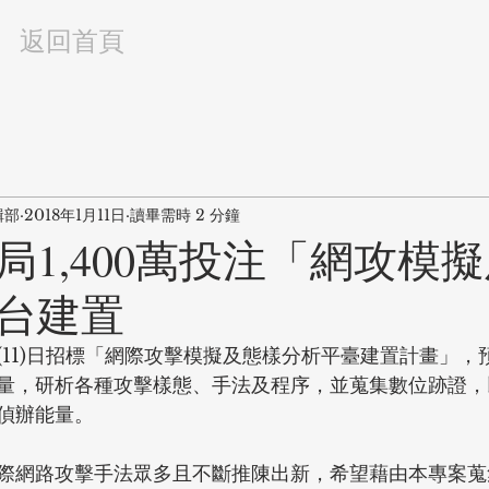
返回首頁
輯部
2018年1月11日
讀畢需時 2 分鐘
局1,400萬投注「網攻模
台建置
11)日招標「網際攻擊模擬及態樣分析平臺建置計畫」，預算1
量，研析各種攻擊樣態、手法及程序，並蒐集數位跡證，
偵辦能量。
際網路攻擊手法眾多且不斷推陳出新，希望藉由本專案蒐