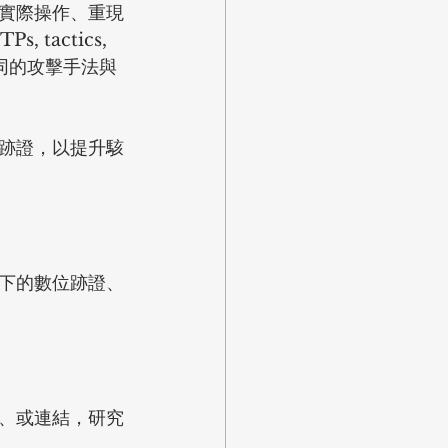
實際操作、重現
actics, 
種不同的攻擊手法與
跡證，以提升駭
下的數位跡證、
、或連結，研究